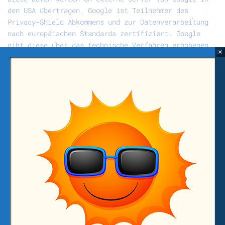
den USA übertragen. Google ist Teilnehmer des
Privacy-Shield Abkommens und zur Datenverarbeitung
nach europäischen Standards zertifiziert. Google
gibt diese über das technische Verfahren erhobenen
×
Daten unter Umständen an Dritte weiter.
Zweck:
Die
Einbindung von Google Maps dient der vereinfachten
Visualisierung und Navigation im Rahmen eines
Besuchs unseres Standorts. Die Datenverarbeitung
von Google erfolgt zum Zwecke der Werbung,
Marktforschung, der Gestaltung der Webseite und
Bereitstellung von bedarfsgerechter Werbung.
Rechtsgrundlage:
Wir setzen Google Maps auf Grund
unseres berechtigten Interesses am an der
Optimierung und Gestaltung unseres Onlineangebotes
ein, Art. 6 Abs. 1 lit. f DSGVO.
Verhinderung:
Sie
können die Zuordnung der Daten verhindern, indem
Sie auf die Verwendung von Google Maps auf unserer
Webseite verzichten und sich vor Ihrem Besuch aus
Ihrem Google Account ausloggen. Zudem können Sie