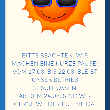
Eintrags-Feed
Kommentar-Feed
WordPress.org
Kfz-Meisterbetrieb
Klaus Wiegert
Mättich 8
BITTE BEACHTEN: WIR
77880 Sasbach
MACHEN EINE KURZE PAUSE!
Telefon: 07841-699570
info@kfz-wiegert.de
VOM 17.08. BIS 22.08. BLEIBT
UNSER BETRIEB
Impressum
GESCHLOSSEN.
DSGVO
AB DEM 24.08. SIND WIR
GERNE WIEDER FÜR SIE DA.